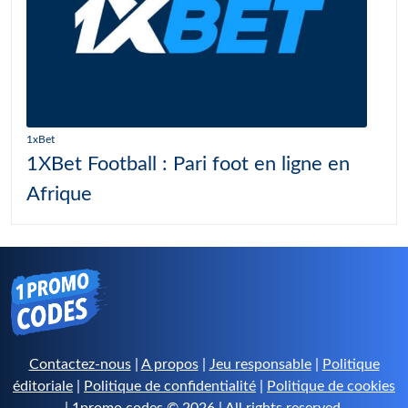
1xBet
1XBet Football : Pari foot en ligne en
Afrique
Contactez-nous
|
A propos
|
Jeu responsable
|
Politique
éditoriale
|
Politique de confidentialité
|
Politique de cookies