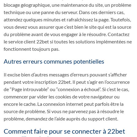
blocage géographique, une maintenance du site, un problème
technique ou une panne du serveur. Dans ces derniers cas,
attendez quelques minutes et rafraîchissez la page. Toutefois,
vous devez vous assurer que c’est bien le site qui est la source
du problème avant de vous engager à le résoudre. Contactez
le service client 22bet si toutes les solutions implémentées ne
fonctionnent toujours pas.
Autres erreurs communes potentielles
Il excise bien d’autres messages d’erreurs pouvant s’afficher
pendant votre inscription 22bet. Il peut s’agir en l’occurrence
de “Page introuvable” ou “connexion a échoué”. Si c’est le cas,
commencer par vider les cookies de votre navigateur ou
encore le cache. La connexion internet peut parfois être la
source de problème. Si vous ne parvenez pas à résoudre le
problème, demandez de l’aide auprès du support client.
Comment faire pour se connecter à 22bet