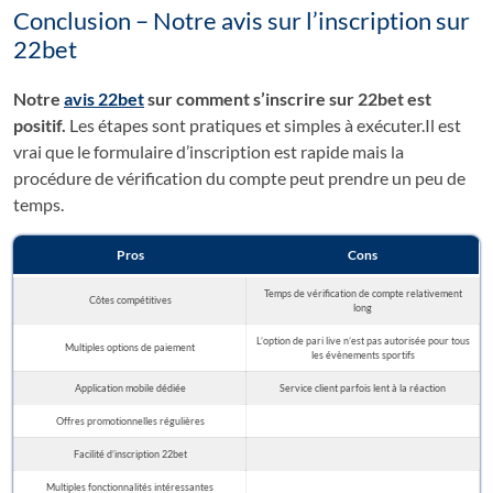
Conclusion – Notre avis sur l’inscription sur
22bet
Notre
avis 22bet
sur comment s’inscrire sur 22bet est
positif.
Les étapes sont pratiques et simples à exécuter.Il est
vrai que le formulaire d’inscription est rapide mais la
procédure de vérification du compte peut prendre un peu de
temps.
Pros
Cons
Temps de vérification de compte relativement
Côtes compétitives
long
L’option de pari live n’est pas autorisée pour tous
Multiples options de paiement
les évènements sportifs
Application mobile dédiée
Service client parfois lent à la réaction
Offres promotionnelles régulières
Facilité d’inscription 22bet
Multiples fonctionnalités intéressantes