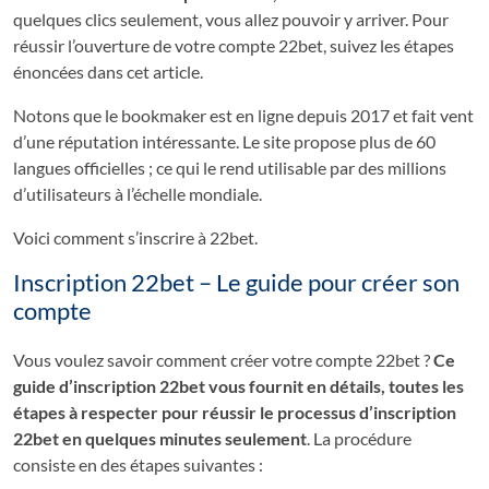
quelques clics seulement, vous allez pouvoir y arriver. Pour
réussir l’ouverture de votre compte 22bet, suivez les étapes
énoncées dans cet article.
Notons que le bookmaker est en ligne depuis 2017 et fait vent
d’une réputation intéressante. Le site propose plus de 60
langues officielles ; ce qui le rend utilisable par des millions
d’utilisateurs à l’échelle mondiale.
Voici comment s’inscrire à 22bet.
Inscription 22bet – Le guide pour créer son
compte
Vous voulez savoir comment créer votre compte 22bet ?
Ce
guide d’inscription 22bet vous fournit en détails, toutes les
étapes à respecter pour réussir le processus d’inscription
22bet en quelques minutes seulement
. La procédure
consiste en des étapes suivantes :