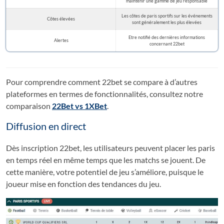
maintenir une gamme de jeu responsable
Les côtes de paris sportifs sur les événements
Côtes élevées
sont généralement les plus élevées
Etre notifié des dernières informations
Alertes
concernant 22bet
Pour comprendre comment 22bet se compare à d’autres
plateformes en termes de fonctionnalités, consultez notre
comparaison
22Bet vs 1XBet
.
Diffusion en direct
Dès inscription 22bet, les utilisateurs peuvent placer les paris
en temps réel en même temps que les matchs se jouent. De
cette manière, votre potentiel de jeu s’améliore, puisque le
joueur mise en fonction des tendances du jeu.