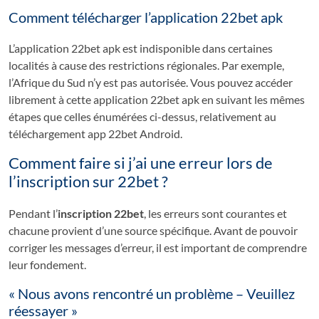
Comment télécharger l’application 22bet apk
L’application 22bet apk est indisponible dans certaines
localités à cause des restrictions régionales. Par exemple,
l’Afrique du Sud n’y est pas autorisée. Vous pouvez accéder
librement à cette application 22bet apk en suivant les mêmes
étapes que celles énumérées ci-dessus, relativement au
téléchargement app 22bet Android.
Comment faire si j’ai une erreur lors de
l’inscription sur 22bet ?
Pendant l’
inscription 22bet
, les erreurs sont courantes et
chacune provient d’une source spécifique. Avant de pouvoir
corriger les messages d’erreur, il est important de comprendre
leur fondement.
« Nous avons rencontré un problème – Veuillez
réessayer »