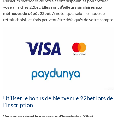
Plusieurs méthodes de retrait sont disponibles pour retirer
vos gains chez 22bet.
Elles sont d’ailleurs similaires aux
méthodes de dépôt 22bet
. A noter que, selon le mode de
retrait choisi, les frais peuvent être défalqués de votre compte.
Utiliser le bonus de bienvenue 22bet lors de
l’inscription
Vous avez réussi le processus d’inscription 22bet.