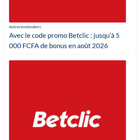
Autres bookmakers
Avec le code promo Betclic : jusqu’à 5
000 FCFA de bonus en août 2026