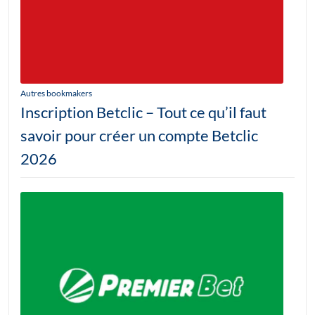
Autres bookmakers
Inscription Betclic – Tout ce qu’il faut
savoir pour créer un compte Betclic
2026