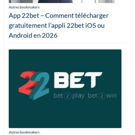
Autres bookmakers
App 22bet – Comment télécharger
gratuitement l’appli 22bet iOS ou
Android en 2026
Autres bookmakers