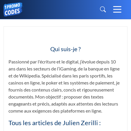
Qui suis-je ?
Passionné par l'écriture et le digital, j’évolue depuis 10
ans dans les secteurs de l’iGaming, de la banque en ligne
et de Wikipedia. Spécialisé dans les paris sportifs, les
casinos en ligne, le poker et les systèmes de paiement, je
fournis des contenus clairs, concis et rigoureusement
documentés. Mon objectif : proposer des textes
engageants et précis, adaptés aux attentes des lecteurs
comme aux exigences des plateformes en ligne.
Tous les articles de Julien Zerilli :