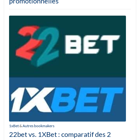
promotionnelles
1xBet
&
Autres bookmakers
22bet vs. 1XBet : comparatif des 2