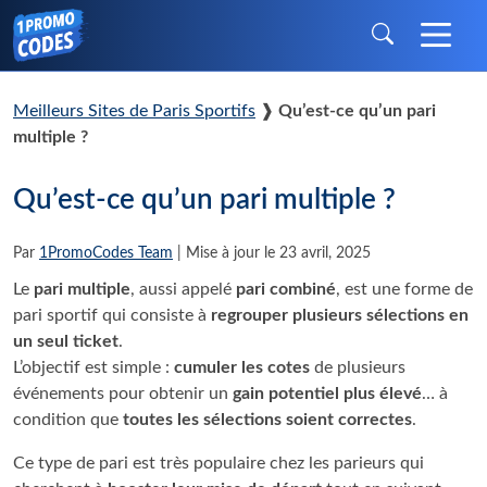
Meilleurs Sites de Paris Sportifs
❱
Qu’est-ce qu’un pari
multiple ?
Qu’est-ce qu’un pari multiple ?
Par
1PromoCodes Team
| Mise à jour le 23 avril, 2025
Le
pari multiple
, aussi appelé
pari combiné
, est une forme de
pari sportif qui consiste à
regrouper plusieurs sélections en
un seul ticket
.
L’objectif est simple :
cumuler les cotes
de plusieurs
événements pour obtenir un
gain potentiel plus élevé
… à
condition que
toutes les sélections soient correctes
.
Ce type de pari est très populaire chez les parieurs qui