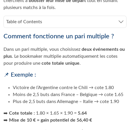
cherchent à
booster leur mise de départ
tout en suivant
plusieurs matchs à la fois.
Table of Contents
Comment fonctionne un pari multiple ?
Dans un pari multiple, vous choisissez
deux événements ou
plus
. Le bookmaker multiplie automatiquement les cotes
pour produire une
cote totale unique
.
📌 Exemple :
Victoire de l’Argentine contre le Chili → cote 1.80
Moins de 2,5 buts dans France – Belgique → cote 1.65
Plus de 2,5 buts dans Allemagne – Italie → cote 1.90
➡️
Cote totale :
1.80 × 1.65 × 1.90 =
5.64
➡️
Mise de 10 € = gain potentiel de 56,40 €