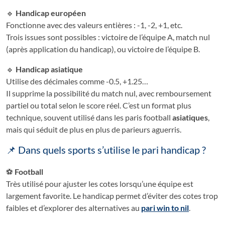
🔹
Handicap européen
Fonctionne avec des valeurs entières : -1, -2, +1, etc.
Trois issues sont possibles : victoire de l’équipe A, match nul
(après application du handicap), ou victoire de l’équipe B.
🔹
Handicap asiatique
Utilise des décimales comme -0.5, +1.25…
Il supprime la possibilité du match nul, avec remboursement
partiel ou total selon le score réel. C’est un format plus
technique, souvent utilisé dans les paris football
asiatiques
,
mais qui séduit de plus en plus de parieurs aguerris.
📌 Dans quels sports s’utilise le pari handicap ?
⚽
Football
Très utilisé pour ajuster les cotes lorsqu’une équipe est
largement favorite. Le handicap permet d’éviter des cotes trop
faibles et d’explorer des alternatives au
pari win to nil
.