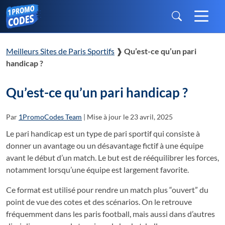
Meilleurs Sites de Paris Sportifs
❱
Qu’est-ce qu’un pari
handicap ?
Qu’est-ce qu’un pari handicap ?
Par
1PromoCodes Team
| Mise à jour le 23 avril, 2025
Le pari handicap est un type de pari sportif qui consiste à
donner un avantage ou un désavantage fictif à une équipe
avant le début d’un match. Le but est de rééquilibrer les forces,
notamment lorsqu’une équipe est largement favorite.
Ce format est utilisé pour rendre un match plus “ouvert” du
point de vue des cotes et des scénarios. On le retrouve
fréquemment dans les paris football, mais aussi dans d’autres