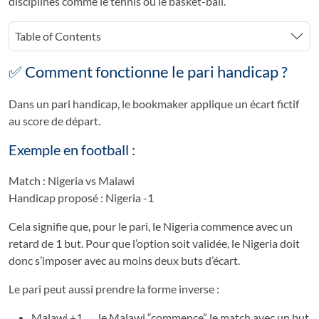
disciplines comme le tennis ou le basket-ball.
Table of Contents
✅ Comment fonctionne le pari handicap ?
Dans un pari handicap, le bookmaker applique un écart fictif
au score de départ.
Exemple en football :
Match : Nigeria vs Malawi
Handicap proposé : Nigeria -1
Cela signifie que, pour le pari, le Nigeria commence avec un
retard de 1 but. Pour que l’option soit validée, le Nigeria doit
donc s’imposer avec au moins deux buts d’écart.
Le pari peut aussi prendre la forme inverse :
Malawi +1 → le Malawi “commence” le match avec un but