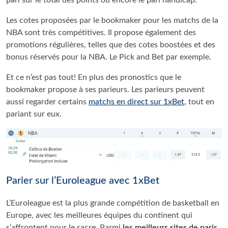
Les cotes proposées par le bookmaker pour les matchs de la
NBA sont très compétitives. Il propose également des
promotions régulières, telles que des cotes boostées et des
bonus réservés pour la NBA. Le Pick and Bet par exemple.
Et ce n’est pas tout! En plus des pronostics que le
bookmaker propose à ses parieurs. Les parieurs peuvent
aussi regarder certains
matchs en direct sur 1xBet
, tout en
pariant sur eux.
Parier sur l’Euroleague avec 1xBet
L’Euroleague est la plus grande compétition de basketball en
Europe, avec les meilleures équipes du continent qui
s’affrontent pour le sacre. Parmi
les meilleurs sites de paris