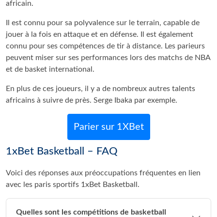
africain.
Il est connu pour sa polyvalence sur le terrain, capable de
jouer à la fois en attaque et en défense. Il est également
connu pour ses compétences de tir à distance. Les parieurs
peuvent miser sur ses performances lors des matchs de NBA
et de basket international.
En plus de ces joueurs, il y a de nombreux autres talents
africains à suivre de près. Serge Ibaka par exemple.
Parier sur 1XBet
1xBet Basketball – FAQ
Voici des réponses aux préoccupations fréquentes en lien
avec les paris sportifs 1xBet Basketball.
Quelles sont les compétitions de basketball