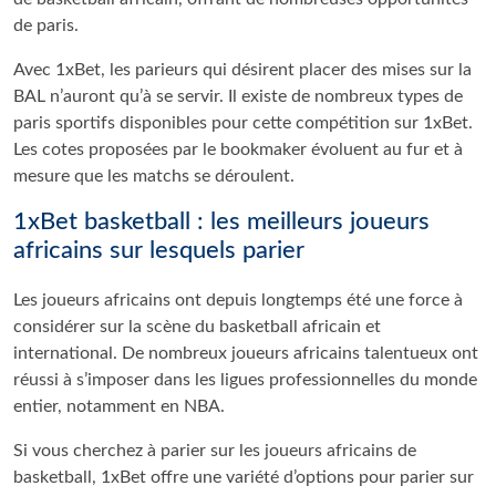
de paris.
Avec 1xBet, les parieurs qui désirent placer des mises sur la
BAL n’auront qu’à se servir. Il existe de nombreux types de
paris sportifs disponibles pour cette compétition sur 1xBet.
Les cotes proposées par le bookmaker évoluent au fur et à
mesure que les matchs se déroulent.
1xBet basketball : les meilleurs joueurs
africains sur lesquels parier
Les joueurs africains ont depuis longtemps été une force à
considérer sur la scène du basketball africain et
international. De nombreux joueurs africains talentueux ont
réussi à s’imposer dans les ligues professionnelles du monde
entier, notamment en NBA.
Si vous cherchez à parier sur les joueurs africains de
basketball, 1xBet offre une variété d’options pour parier sur