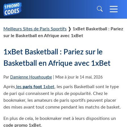
Meilleurs Sites de Paris Sportifs
❱
1xBet Basketball : Pariez
sur le Basketball en Afrique avec 1xBet
1xBet Basketball : Pariez sur le
Basketball en Afrique avec 1xBet
Par
Damienne Houehougbe
| Mise à jour le 14 mai, 2026
Après
les
paris foot
1xbet
, les paris Basketball sont le type
de pari qui connaissent le plus de popularité. Chez le
bookmaker, les amateurs de paris sportifs peuvent placer
des mises avant tout comme pendant les matchs de basket.
En plus de cela, le bookmaker met à leurs dispositions un
code promo 1xBet
.