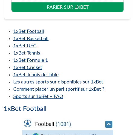
PARIER SUR 1XBET
1xBet Football
1xBet Basketball
1xBet UFC
1xBet Tennis
1xBet Formule 1
1xBet Cricket
1xBet Tennis de Table
Les autres sports sur disponibles sur 1xBet
Comment placer un pari sportif sur 1xBet ?
Sports sur 1xBet – FAQ
1xBet Football