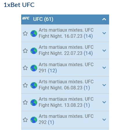
1xBet UFC