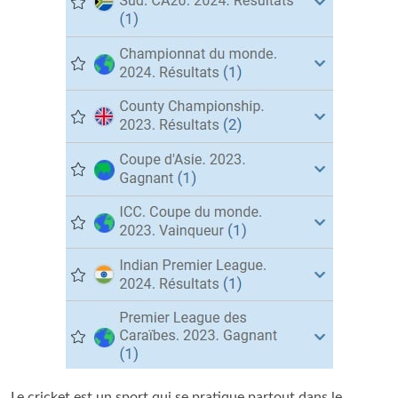
Le cricket est un sport qui se pratique partout dans le