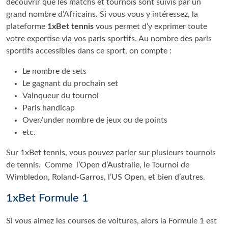
découvrir que les matchs et tournois sont suivis par un
grand nombre d’Africains. Si vous vous y intéressez, la
plateforme
1xBet tennis
vous permet d’y exprimer toute
votre expertise via vos paris sportifs. Au nombre des paris
sportifs accessibles dans ce sport, on compte :
Le nombre de sets
Le gagnant du prochain set
Vainqueur du tournoi
Paris handicap
Over/under nombre de jeux ou de points
etc.
Sur 1xBet tennis, vous pouvez parier sur plusieurs tournois
de tennis. Comme l’Open d’Australie, le Tournoi de
Wimbledon, Roland-Garros, l’US Open, et bien d’autres.
1xBet Formule 1
Si vous aimez les courses de voitures, alors la Formule 1 est