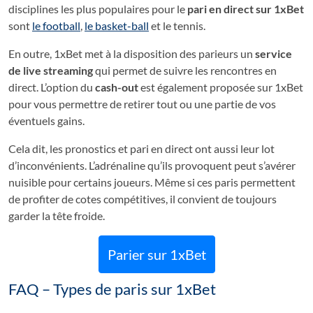
disciplines les plus populaires pour le
pari en direct sur 1xBet
sont
le football
,
le basket-ball
et le tennis.
En outre, 1xBet met à la disposition des parieurs un
service
de live streaming
qui permet de suivre les rencontres en
direct. L’option du
cash-out
est également proposée sur 1xBet
pour vous permettre de retirer tout ou une partie de vos
éventuels gains.
Cela dit, les pronostics et pari en direct ont aussi leur lot
d’inconvénients. L’adrénaline qu’ils provoquent peut s’avérer
nuisible pour certains joueurs. Même si ces paris permettent
de profiter de cotes compétitives, il convient de toujours
garder la tête froide.
Parier sur 1xBet
FAQ – Types de paris sur 1xBet