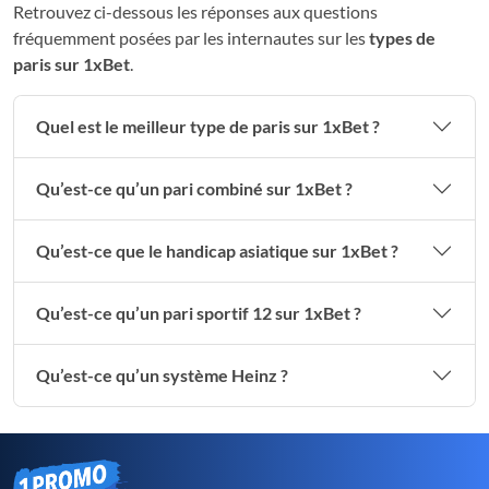
Retrouvez ci-dessous les réponses aux questions
fréquemment posées par les internautes sur les
types de
paris sur 1xBet
.
Quel est le meilleur type de paris sur 1xBet ?
Plusieurs facteurs sont à considérer dans le choix du
Qu’est-ce qu’un pari combiné sur 1xBet ?
meilleur type de pari sportif. Toutefois, cela dépend
principalement de la tolérance d’un joueur donné pour
Le
pari combiné
est un ensemble de pronostics réalisé
Qu’est-ce que le handicap asiatique sur 1xBet ?
le risque.
sous forme d’une seule mise. Les cotes du pari combiné
se multiplient entre elles.
Le
pari handicap asiatique
suit le même principe que le
Qu’est-ce qu’un pari sportif 12 sur 1xBet ?
pari handicap classique. Il permet de rajouter ou de
retirer un ou plusieurs buts/points à l’une des équipes
Il s’agit du pari double chance qui permet de parier sur
Qu’est-ce qu’un système Heinz ?
afin de rééquilibrer les cotes.
deux résultats possibles à la fois. N’hésitez pas à
consulter l’article ci-dessus pour avoir plus de détails
Le Heinz
est un système de pari constitué de 57 paris
sur le pari double chance.
combinés sur 6 matchs ou évènements.