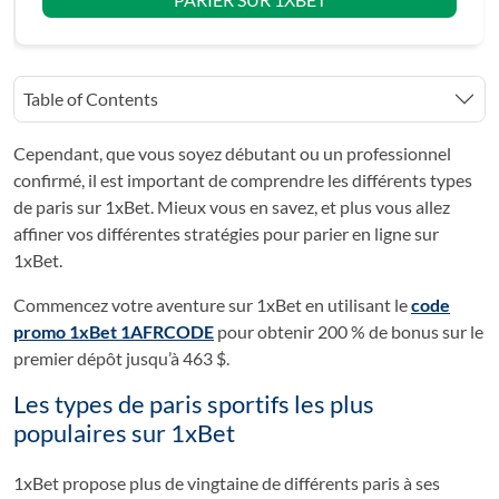
Table of Contents
Cependant, que vous soyez débutant ou un professionnel
confirmé, il est important de comprendre les différents types
de paris sur 1xBet. Mieux vous en savez, et plus vous allez
affiner vos différentes stratégies pour parier en ligne sur
1xBet.
Commencez votre aventure sur 1xBet en utilisant le
code
promo 1xBet 1AFRCODE
pour obtenir 200 % de bonus sur le
premier dépôt jusqu’à 463 $.
Les types de paris sportifs les plus
populaires sur 1xBet
1xBet propose plus de vingtaine de différents paris à ses