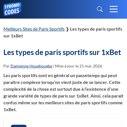
Meilleurs Sites de Paris Sportifs
❱
Les types de paris sportifs
sur 1xBet
Les types de paris sportifs sur 1xBet
Par
Damienne Houehougbe
| Mise à jour le 21 mai, 2026
Les paris sportifs sont en général un passetemps qui peut
paraitre complexe lorsqu’on vient juste de se lancer. Cette
complexité de la chose est surtout due à l’existence d’une
grande variété de types de paris sur 1xBet. Ainsi, cela parait
confus même sur les meilleurs sites de paris sportifs comme
1xBet.