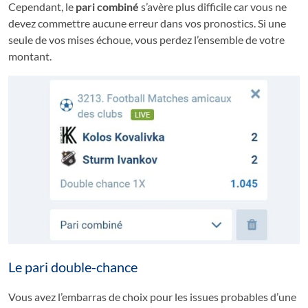
Cependant, le
pari combiné
s’avère plus difficile car vous ne
devez commettre aucune erreur dans vos pronostics. Si une
seule de vos mises échoue, vous perdez l’ensemble de votre
montant.
Le pari double-chance
Vous avez l’embarras de choix pour les issues probables d’une