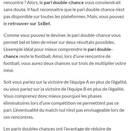
rencontre ? Alors, le
pari double-chance
vous conviendrait
sans doute. Il faut reconnaitre que le pari double chance n’est
pas disponible sur toutes les plateformes. Mais, vous pouvez
le
retrouver sur 1xBet
.
Comme vous pouvez le deviner, le pari double-chance vous
permet bel et bien de miser sur deux résultats possibles.
L’exemple idéal pour mieux comprendre le
pari double-
chance
reste le football. Ainsi, lors d’une rencontre de
football, vous aurez deux chances sur trois de multiplier votre
mise.
Soit vous pariez sur la victoire de l’équipe A en plus de l’égalité,
ou vous pariez sur la victoire de l’équipe B en plus de l’égalité.
Vous comprenez donc mieux pourquoi les phases
éliminatoires lors d’une compétition ne permettent pas ce
pari. L’éventualité du match nul n’est pas envisageable lors de
ces rencontres.
Les paris doubles chances ont l’avantage de réduire de