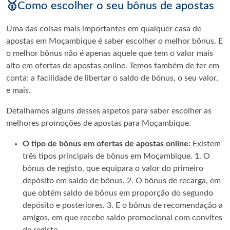
🥇
Como escolher o seu bônus de apostas
Uma das coisas mais importantes em qualquer casa de
apostas em Moçambique é saber escolher o melhor bônus. E
o melhor bônus não é apenas aquele que tem o valor mais
alto em ofertas de apostas online. Temos também de ter em
conta: a facilidade de libertar o saldo de bónus, o seu valor,
e mais.
Detalhamos alguns desses aspetos para saber escolher as
melhores promoções de apostas para Moçambique.
O tipo de bônus em ofertas de apostas online:
Existem
três tipos principais de bônus em Moçambique. 1. O
bônus de registo, que equipara o valor do primeiro
depósito em saldo de bônus. 2. O bônus de recarga, em
que obtém saldo de bônus em proporção do segundo
depósito e posteriores. 3. E o bônus de recomendação a
amigos, em que recebe saldo promocional com convites
de registo.