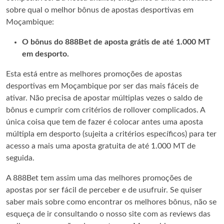
sobre qual o melhor bônus de apostas desportivas em
Moçambique:
O bônus do 888Bet de aposta grátis de até 1.000 MT
em desporto.
Esta está entre as melhores promoções de apostas
desportivas em Moçambique por ser das mais fáceis de
ativar. Não precisa de apostar múltiplas vezes o saldo de
bônus e cumprir com critérios de rollover complicados. A
única coisa que tem de fazer é colocar antes uma aposta
múltipla em desporto (sujeita a critérios específicos) para ter
acesso a mais uma aposta gratuita de até 1.000 MT de
seguida.
A 888Bet tem assim uma das melhores promoções de
apostas por ser fácil de perceber e de usufruir. Se quiser
saber mais sobre como encontrar os melhores bônus, não se
esqueça de ir consultando o nosso site com as reviews das