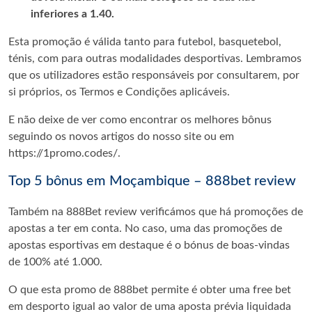
inferiores a 1.40.
Esta promoção é válida tanto para futebol, basquetebol,
ténis, com para outras modalidades desportivas. Lembramos
que os utilizadores estão responsáveis por consultarem, por
si próprios, os Termos e Condições aplicáveis.
E não deixe de ver como encontrar os melhores bônus
seguindo os novos artigos do nosso site ou em
https://1promo.codes/.
Top 5 bônus em Moçambique – 888bet review
Também na 888Bet review verificámos que há promoções de
apostas a ter em conta. No caso, uma das promoções de
apostas esportivas em destaque é o bónus de boas-vindas
de 100% até 1.000.
O que esta promo de 888bet permite é obter uma free bet
em desporto igual ao valor de uma aposta prévia liquidada